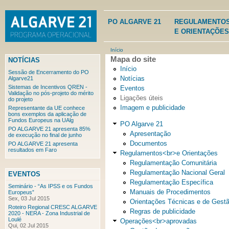
Ju
PO ALGARVE 21
REGULAMENTO
E ORIENTAÇÕE
Início
Mapa do site
NOTÍCIAS
Início
Está aqui
Sessão de Encerramento do PO
Notícias
Algarve21
Sistemas de Incentivos QREN -
Eventos
Validação no pós-projeto do mérito
Ligações úteis
do projeto
Imagem e publicidade
Representante da UE conhece
bons exemplos da aplicação de
Fundos Europeus na UAlg
PO Algarve 21
PO ALGARVE 21 apresenta 85%
Apresentação
de execução no final de junho
Documentos
PO ALGARVE 21 apresenta
resultados em Faro
Regulamentos<br>e Orientações
Regulamentação Comunitária
Regulamentação Nacional Geral
EVENTOS
Regulamentação Específica
Seminário - “As IPSS e os Fundos
Manuais de Procedimentos
Europeus”
Sex, 03 Jul 2015
Orientações Técnicas e de Gest
Roteiro Regional CRESC ALGARVE
Regras de publicidade
2020 - NERA - Zona Industrial de
Loulé
Operações<br>aprovadas
Qui, 02 Jul 2015