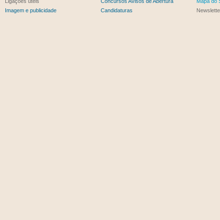
Ligações úteis
Concursos Avisos de Abertura
Mapa do S
Imagem e publicidade
Candidaturas
Newslette